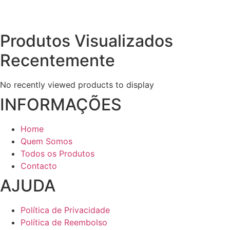
be
options
chosen
may
on
be
Produtos Visualizados
the
chosen
product
on
Recentemente
page
the
product
No recently viewed products to display
page
INFORMAÇÕES
Home
Quem Somos
Todos os Produtos
Contacto
AJUDA
Política de Privacidade
Política de Reembolso