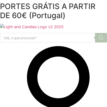
PORTES GRÁTIS A PARTIR
Pular
para
DE 60€ (Portugal)
o
conteúdo
Products
search