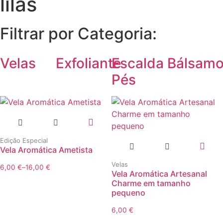
lilás
Filtrar por Categoria:
Velas
Exfoliante
Escalda
Bálsam
Pés
This
product
Edição Especial
Vela Aromática Ametista
has
This
multiple
product
Velas
6,00
€
–
16,00
€
Price
Vela Aromática Artesanal
variants.
has
range:
Charme em tamanho
The
multiple
6,00 €
pequeno
options
variants.
through
6,00
€
16,00 €
may
The