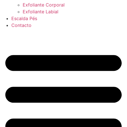
Exfoliante Corporal
Exfoliante Labial
Escalda Pés
Contacto