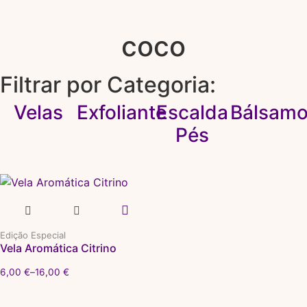
coco
Filtrar por Categoria:
Velas
Exfoliante
Escalda
Bálsam
Pés
Edição Especial
Vela Aromática Citrino
6,00
€
–
16,00
€