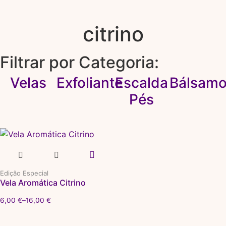
citrino
Filtrar por Categoria:
Velas
Exfoliante
Escalda
Bálsam
Pés
Edição Especial
Vela Aromática Citrino
6,00
€
–
16,00
€