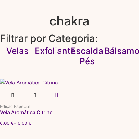
chakra
Filtrar por Categoria:
Velas
Exfoliante
Escalda
Bálsam
Pés
Edição Especial
Vela Aromática Citrino
6,00
€
–
16,00
€